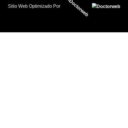
Los Mejores Nutricionistas En Puebla
Sitio Web Optimizado Por
Precio Consulta Nutricionista En Puebla
Precio De Estudio De Psiconutrición En Puebla
Servicio De Nutrición En Puebla
Buscar Un Nutricionista En Puebla
Busco Un Especialista En Nutrición En Puebla
Médico Nutricionista En Puebla
Nutrición En Puebla
Nutricionista Certificado En Puebla
Nutricionista Privado En Puebla
Costo De Consulta Nutricional En Puebla
WhatsApp De Nutricionista En Puebla