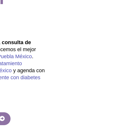
 consulta de
ecemos el mejor
Puebla México
.
ratamiento
éxico
y agenda con
iente con diabetes