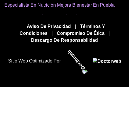
Especialista En Nutrición Mejora Bienestar En Puebla
Mejor Psiconutrición Y Nutrición Clínica En Puebla
Aviso De Privacidad
|
Términos Y
Nutrición Para Bienestar Cerca De Mi Ubicación En
Condiciones
|
Compromiso De Ética
|
Puebla
Descargo De Responsabilidad
Especialista En Nutrición Cerca En Puebla
Los Mejores Nutricionistas En Puebla
Sitio Web Optimizado Por
Precio Consulta Nutricionista En Puebla
Precio De Estudio De Psiconutrición En Puebla
Servicio De Nutrición En Puebla
Buscar Un Nutricionista En Puebla
Busco Un Especialista En Nutrición En Puebla
Médico Nutricionista En Puebla