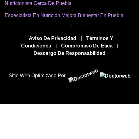
Nutricionista Cerca De Puebla
Especialista En Nutrición Mejora Bienestar En Puebla
Mejor Psiconutrición Y Nutrición Clínica En Puebla
Aviso De Privacidad
|
Términos Y
Nutrición Para Bienestar Cerca De Mi Ubicación En
Condiciones
|
Compromiso De Ética
|
Puebla
Descargo De Responsabilidad
Especialista En Nutrición Cerca En Puebla
Los Mejores Nutricionistas En Puebla
Sitio Web Optimizado Por
Precio Consulta Nutricionista En Puebla
Precio De Estudio De Psiconutrición En Puebla
Servicio De Nutrición En Puebla
Buscar Un Nutricionista En Puebla
Busco Un Especialista En Nutrición En Puebla