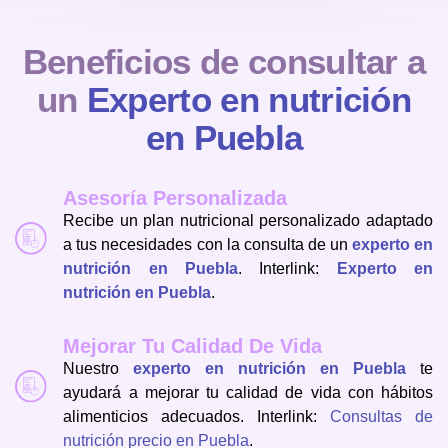
B
e
n
e
f
i
c
i
o
s
d
e
c
o
n
s
u
l
t
a
r
a
u
n
E
x
p
e
r
t
o
e
n
n
u
t
r
i
c
i
ó
n
e
n
P
u
e
b
l
a
Asesoría Personalizada
Recibe un plan nutricional personalizado adaptado
a tus necesidades con la consulta de un
experto en
nutrición en Puebla
. Interlink:
Experto en
nutrición en Puebla
.
Mejorar Tu Calidad De Vida
Nuestro
experto en nutrición en Puebla
te
ayudará a mejorar tu calidad de vida con hábitos
alimenticios adecuados. Interlink:
Consultas de
nutrición precio en Puebla
.