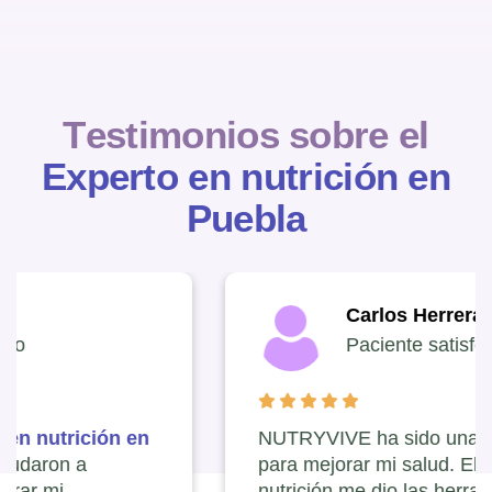
T
e
s
t
i
m
o
n
i
o
s
s
o
b
r
e
e
l
E
x
p
e
r
t
o
e
n
n
u
t
r
i
c
i
ó
n
e
n
P
u
e
b
l
a
Carlos Herrera
Paciente satisfecho
NUTRYVIVE ha sido una excelente opción
para mejorar mi salud. El experto en
nutrición me dio las herramientas necesarias