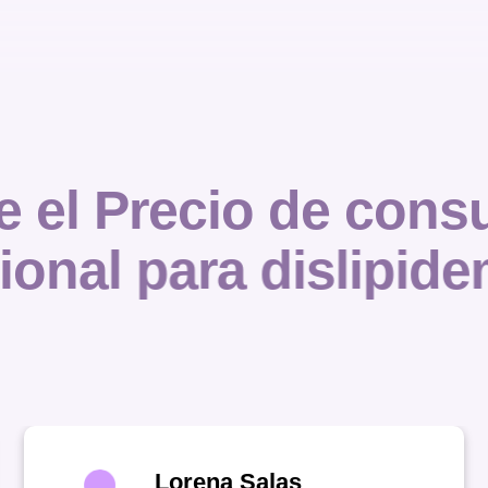
e
e
l
P
r
e
c
i
o
d
e
c
o
n
s
i
o
n
a
l
p
a
r
a
d
i
s
l
i
p
i
d
e
Lorena Salas