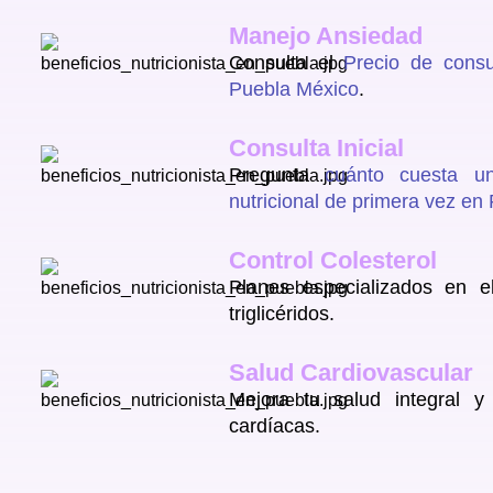
Manejo Ansiedad
Consulta el
Precio de consu
Puebla México
.
Consulta Inicial
Pregunta
cuánto cuesta un
nutricional de primera vez en
Control Colesterol
Planes especializados en el
triglicéridos.
Salud Cardiovascular
Mejora tu salud integral y
cardíacas.