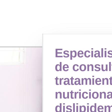
Especiali
de consul
tratamien
nutriciona
dislipide