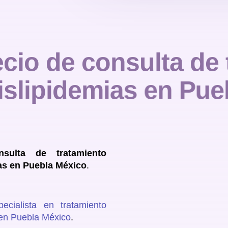
e
c
i
o
d
e
c
o
n
s
u
l
t
a
d
e
i
s
l
i
p
i
d
e
m
i
a
s
e
n
P
u
e
sulta de tratamiento
ias en Puebla México
.
pecialista en tratamiento
s en Puebla México
.