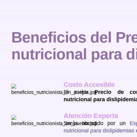
B
e
n
e
f
i
c
i
o
s
d
e
l
P
r
n
u
t
r
i
c
i
o
n
a
l
p
a
r
a
d
Costo Accesible
El mejor
Precio de con
nutricional para dislipidem
Atención Experta
Serás atendido por un
Es
nutricional para dislipidemia