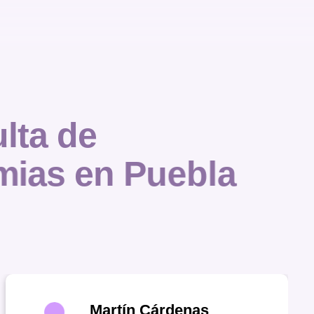
u
l
t
a
d
e
m
i
a
s
e
n
P
u
e
b
l
a
Martín Cárdenas