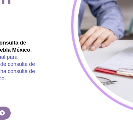
onsulta de
uebla México
.
nal para
 de consulta de
una consulta de
co
.