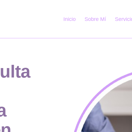
Servici
Inicio
Sobre Mí
ulta
a
en