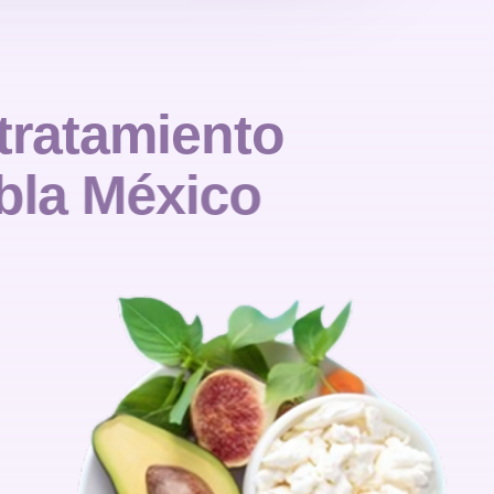
t
r
a
t
a
m
i
e
n
t
o
b
l
a
M
é
x
i
c
o