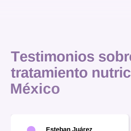
T
e
s
t
i
m
o
n
i
o
s
s
o
b
r
t
r
a
t
a
m
i
e
n
t
o
n
u
t
r
i
c
M
é
x
i
c
o
Esteban Juárez