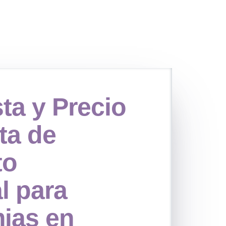
sta y
Precio
ta de
to
l para
mias en