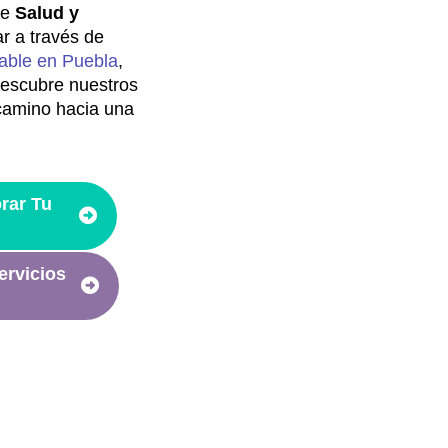
de
Salud y
ar a través de
dable en Puebla
,
 Descubre nuestros
camino hacia una
rar Tu
ervicios