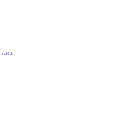
n Puebla
.