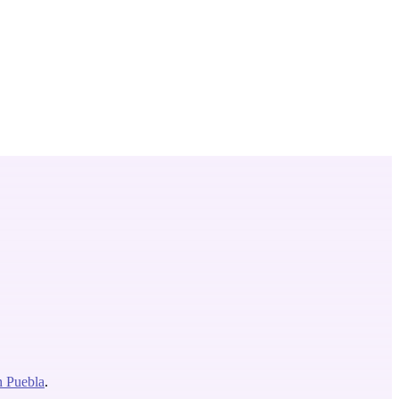
n Puebla
.