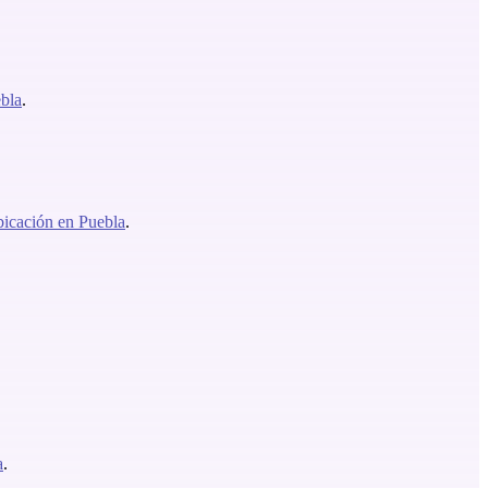
ebla
.
bicación en Puebla
.
a
.