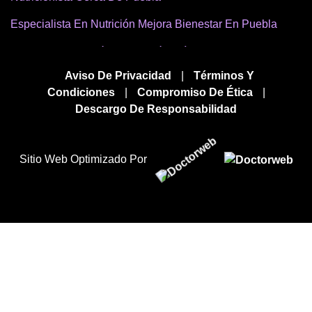
Especialista En Nutrición Mejora Bienestar En Puebla
Mejor Psiconutrición Y Nutrición Clínica En Puebla
Aviso De Privacidad
|
Términos Y
Nutrición Para Bienestar Cerca De Mi Ubicación En
Condiciones
|
Compromiso De Ética
|
Puebla
Descargo De Responsabilidad
Especialista En Nutrición Cerca En Puebla
Los Mejores Nutricionistas En Puebla
Sitio Web Optimizado Por
Precio Consulta Nutricionista En Puebla
Precio De Estudio De Psiconutrición En Puebla
Servicio De Nutrición En Puebla
Buscar Un Nutricionista En Puebla
Busco Un Especialista En Nutrición En Puebla