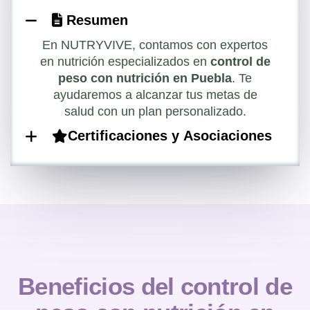
Resumen
En NUTRYVIVE, contamos con expertos
en nutrición especializados en
control de
peso con nutrición en Puebla
. Te
ayudaremos a alcanzar tus metas de
salud con un plan personalizado.
Certificaciones y Asociaciones
B
e
n
e
f
i
c
i
o
s
d
e
l
c
o
n
t
r
o
l
d
e