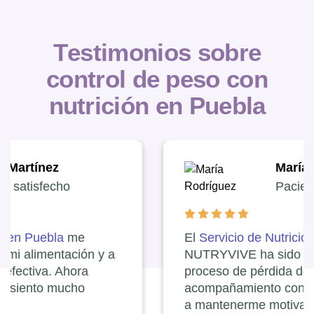
T
e
s
t
i
m
o
n
i
o
s
s
o
b
r
e
c
o
n
t
r
o
l
d
e
p
e
s
o
c
o
n
n
u
t
r
i
c
i
ó
n
e
n
P
u
e
b
l
a
María Rodríguez
Paciente satisfecho
El
Servicio de Nutrición clínica en Puebla
de
NUTRYVIVE ha sido fundamental en mi
proceso de pérdida de peso. El
acompañamiento constante me ha ayudado
a mantenerme motivada.