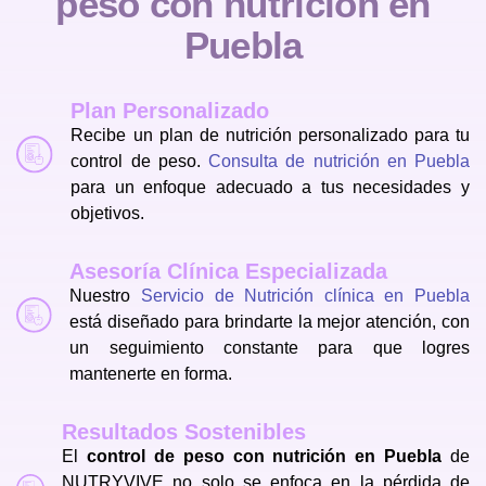
p
e
s
o
c
o
n
n
u
t
r
i
c
i
ó
n
e
n
P
u
e
b
l
a
Plan Personalizado
Recibe un plan de nutrición personalizado para tu
control de peso.
Consulta de nutrición en Puebla
para un enfoque adecuado a tus necesidades y
objetivos.
Asesoría Clínica Especializada
Nuestro
Servicio de Nutrición clínica en Puebla
está diseñado para brindarte la mejor atención, con
un seguimiento constante para que logres
mantenerte en forma.
Resultados Sostenibles
El
control de peso con nutrición en Puebla
de
NUTRYVIVE no solo se enfoca en la pérdida de