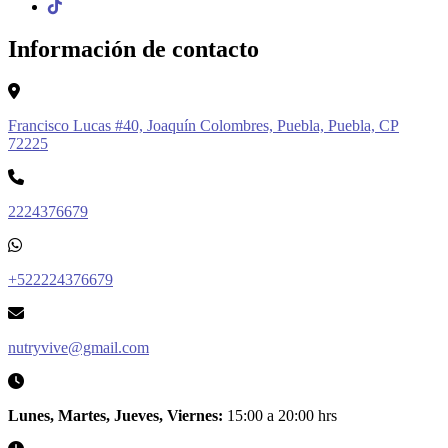
Información de contacto
Francisco Lucas #40, Joaquín Colombres, Puebla, Puebla, CP
72225
2224376679
+522224376679
nutryvive@gmail.com
Lunes, Martes, Jueves, Viernes:
15:00 a 20:00 hrs